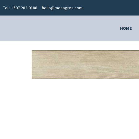
Tel.: +507 282-0188
hello@mosagres.com
HOME