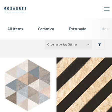
All items
Cerámica
Extrusado
Mosai