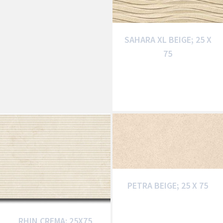
SAHARA XL BEIGE; 25 X
75
PETRA BEIGE; 25 X 75
RHIN CREMA: 25X75