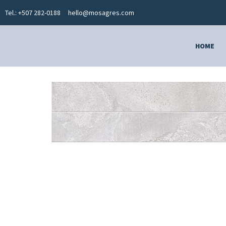
Tel.: +507 282-0188
hello@mosagres.com
HOME