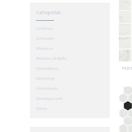
Categorías
Cerámica
Extrusado
Mosaicos
Muebles de Baño
PENT
Pasta Blanca
Pasta Roja
Porcelanato
Uncategorized
Vitreo