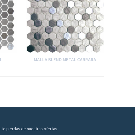
N
MALLA BLEND METAL CARRARA
 te pierdas de nuestras ofertas