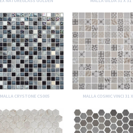
EX NATUREGLASS GOLDEN
MALLA GILDA 31 X 31
MALLA CRYSTONE CS005
MALLA COSMIC VINCI 31 X