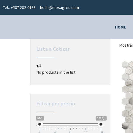
Tel.: +507 282-0188
hello@mosagres.com
HOME
Mostran
Lista a Cotizar
No products in the list
Filtrar por precio
9B/.
153B/.
9
45
81
117
153