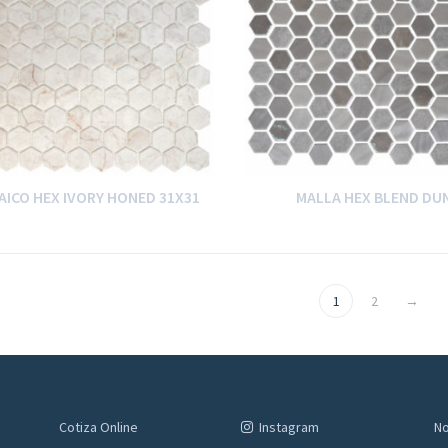
ICO HEX IVORY HONED 31X31
MALLA HEX BLEND DU
1
2
→
Cotiza Online
Instagram
No