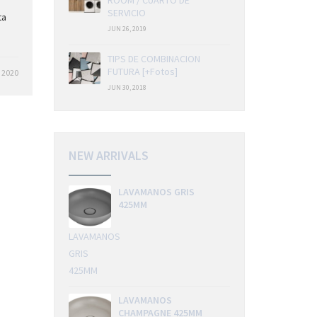
ROOM / CUARTO DE
SERVICIO
ta
JUN 26, 2019
TIPS DE COMBINACION
FUTURA [+Fotos]
, 2020
JUN 30, 2018
NEW ARRIVALS
LAVAMANOS GRIS
425MM
LAVAMANOS
GRIS
425MM
LAVAMANOS
CHAMPAGNE 425MM