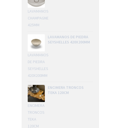
LAVAMANOS
CHAMPAGNE
425MM
LAVAMANOS DE PIEDRA
SEYSHELLES 420X200MM
LAVAMANOS
DE PIEDRA
SEYSHELLES
420X200MM
ENCIMERA TRONCOS
TEKA 120CM
ENCIMERA
TRONCOS
TEKA
120CM