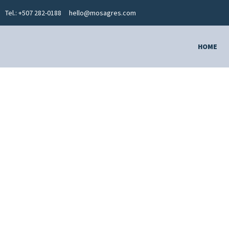
Tel.: +507 282-0188
hello@mosagres.com
HOME