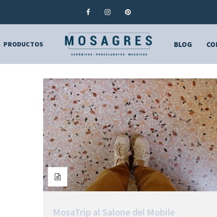
PRODUCTOS
BLOG
CO
MosaTrip al Salone del Mobile