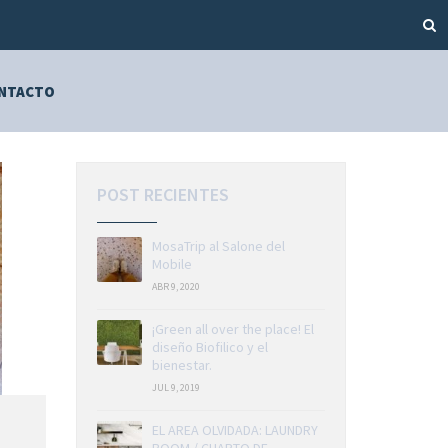
NTACTO
POST RECIENTES
MosaTrip al Salone del
Mobile
ABR 9, 2020
¡Green all over the place! El
diseño Biofilico y el
bienestar.
JUL 9, 2019
EL AREA OLVIDADA: LAUNDRY