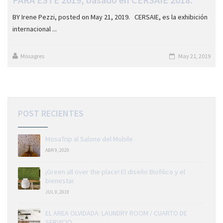
BY Irene Pezzi, posted on May 21, 2019. CERSAIE, es la exhibición
internacional ...
Mosagres
May 21, 2019
POST RECIENTES
MosaTrip al Salone del Mobile
ABR 9, 2020
¡Green all over the place! El diseño Biofilico y el
bienestar.
JUL 9, 2019
EL AREA OLVIDADA: LAUNDRY ROOM / CUARTO DE
SERVICIO