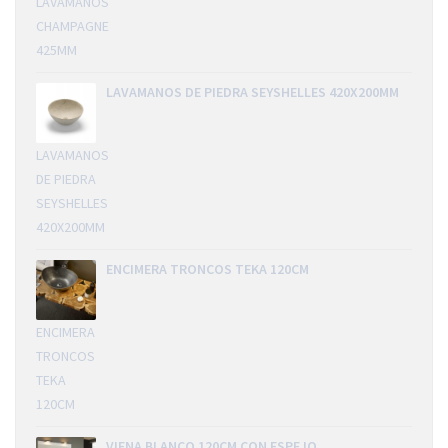
LAVAMANOS
CHAMPAGNE
425MM
LAVAMANOS DE PIEDRA SEYSHELLES 420X200MM
LAVAMANOS
DE PIEDRA
SEYSHELLES
420X200MM
ENCIMERA TRONCOS TEKA 120CM
ENCIMERA
TRONCOS
TEKA
120CM
VIENA BLANCO 120CM CON ESPEJO