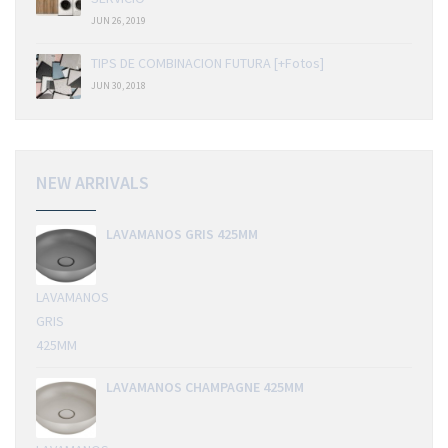
JUN 26, 2019
TIPS DE COMBINACION FUTURA [+Fotos]
JUN 30, 2018
NEW ARRIVALS
LAVAMANOS GRIS 425MM
LAVAMANOS
GRIS
425MM
LAVAMANOS CHAMPAGNE 425MM