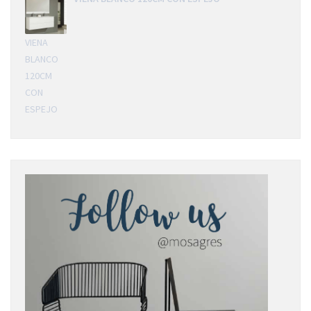
VIENA
BLANCO
120CM
CON
ESPEJO