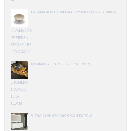
LAVAMANOS DE PIEDRA SEYSHELLES 420X200MM
LAVAMANOS
DE PIEDRA
SEYSHELLES
420X200MM
ENCIMERA TRONCOS TEKA 120CM
ENCIMERA
TRONCOS
TEKA
120CM
VIENA BLANCO 120CM CON ESPEJO