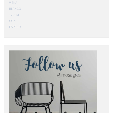
VIENA
BLANCO
120CM
CON
ESPEJO