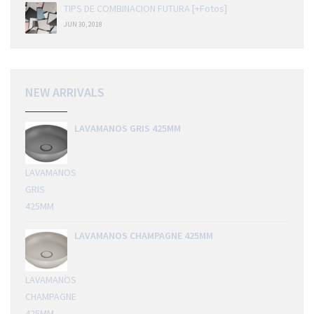
TIPS DE COMBINACION FUTURA [+Fotos]
JUN 30, 2018
NEW ARRIVALS
LAVAMANOS GRIS 425MM
LAVAMANOS
GRIS
425MM
LAVAMANOS CHAMPAGNE 425MM
LAVAMANOS
CHAMPAGNE
425MM