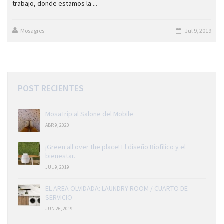
trabajo, donde estamos la ...
Mosagres
Jul 9, 2019
POST RECIENTES
MosaTrip al Salone del Mobile
ABR 9, 2020
¡Green all over the place! El diseño Biofilico y el
bienestar.
JUL 9, 2019
EL AREA OLVIDADA: LAUNDRY ROOM / CUARTO DE
SERVICIO
JUN 26, 2019